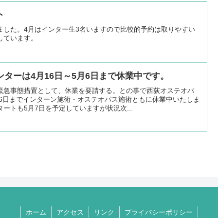
ト
ました。4月はインター生3名いますので比較的予約は取りやすい
しています。
ターは4月16日～5月6日まで休業中です。
緊急事態措置として、休業を要請する。との事で西荻オステオパ
月6日までインターン施術・オステオパス施術ともに休業中いたしま
ートも5月7日を予定していますが状況次...
ホーム
アクセス
リンク
プライバシーポリシー