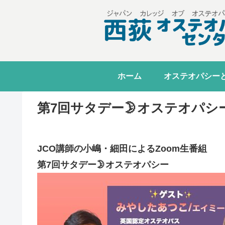
ホーム
オステオパシー
第7回サタデー🌛オステオパシー
JCO講師の小嶋・細田によるZoom生番組
第7回サタデー🌛オステオパシー