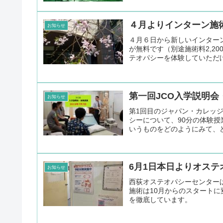
４月よりインターン施
お知らせ
４月６日から新しいインターン
が無料です（別途施術料2,2
テオパシーを体験していただけ
第一回JCO入学説明
お知らせ
第1回目のジャパン・カレッ
シーについて、90分の体験
いうものをどのようにみて、ど
6月1日本日よりオス
お知らせ
西荻オステオパシーセンター
施術は10月からのスタート
を徹底しています。