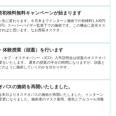
術初検料無料キャンペーンが始まります
生に変わります。６月末までインターン施術での初検料1,100円
00円）スーパーバイザー監督下での施術です。この機会に是非オス
ればと思います。なお西荻オステオ...
会・体験授業（頭蓋）を行います
ジ・オブ・オステオパシー（JCO）入学説明会は頭蓋のオステオパ
授業をいたします。 通常の授業の半分の時間になりますが、頭蓋と
のように施術していくのかを分かりやす...
テオパスの施術を再開いたしました。
は本日よりオステオパスの施術が再開いたしました。インターン
に変更になりました。施術者のマスク着用、換気とアルコール消毒