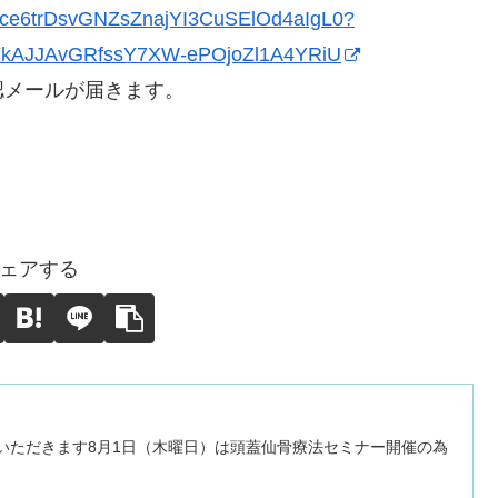
Zwrce6trDsvGNZsZnajYI3CuSElOd4aIgL0?
YkAJJAvGRfssY7XW-ePOjoZl1A4YRiU
認メールが届きます。
ェアする
いただきます8月1日（木曜日）は頭蓋仙骨療法セミナー開催の為