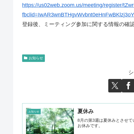
https://us02web.zoom.us/meeting/register/t
fbclid=IwAR3wnBTHgvWvbnt0eHnFwBKlzj3o
登録後、ミーティング参加に関する情報の確
お知らせ
シ
夏休み
お知らせ
8月の第3週は夏休みとさせて
お休みです。