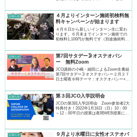
予定です。気圧の変化と湿気で体調の悪
い方が増えています、大きな不調でなく
ともメンテナンスとして、姿勢のチェッ
４月よりインターン施術初検料無
お知らせ
クとしても活用いただけ...
料キャンペーンが始まります
４月６日から新しいインターン生に変わ
ります。６月末までインターン施術での
初検料1,100円が無料です（別途施術料
2,200円）スーパーバイザー監督下での施
術です。この機会に是非オステオパシー
を体験していただければと思います。な
第7回サタデー🌛オステオパシ
お知らせ
お西荻オステオ...
ー 無料Zoom
JCO講師の小嶋・細田によるZoom生番組
第7回サタデー🌛オステオパシー２月２７
日土曜夜８時テーマ：オステオパシー×こ
ころハーモニーゲスト みやしたあつこ／
エイミープロフィール：エイミー(宮下亜
津子)イギリス、チェスター市在住。オス
第３回JCO入学説明会
お知らせ
テオパス...
JCOの第3回入学説明会 Zoom参加者2大
特典付き！2022年1月16日（日）10：00
～12：00平日の授業は夜間WEB授業に統
一され、実技科目は週末に集約。
９月より水曜日に女性オステオパ
お知らせ