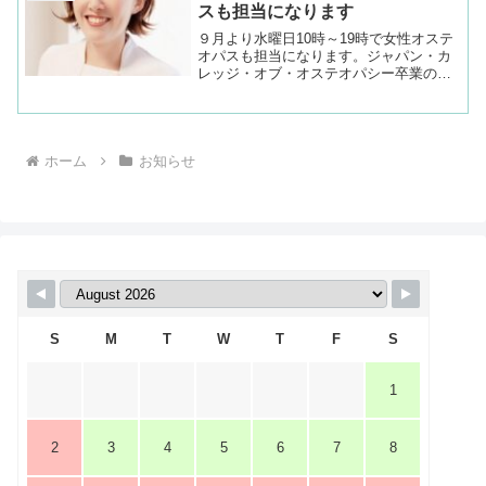
スも担当になります
９月より水曜日10時～19時で女性オステ
オパスも担当になります。ジャパン・カ
レッジ・オブ・オステオパシー卒業の蓮
見先生です。女性のオステオパス希望の
方は水曜日に予約をしていただければと
思います。コメントオステオパシーを学
び始めてからはまだ日...
ホーム
お知らせ
S
M
T
W
T
F
S
1
2
3
4
5
6
7
8