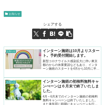
お知らせ
シェアする
インターン施術は10月よりスター
お知らせ
ト。予約受付開始します。
新型コロナウイルス感染拡大に伴い東京
都のからの休業要請などもあり、インタ
ーン施術のスタートを4月から10月に半期
遅らせていました。10月よりインターン
施術をスタートいたします。10月からの
インターン施術の予約も受け付けていま
インターン施術の初検料無料キャ
お知らせ
す。
ンぺーンは６月末で終了いたしま
した。
4月～6月末でのインターン施術の初検料
無料キャンぺーンは終了いたしました。
また来年同じ時期にキャンペーンを行う