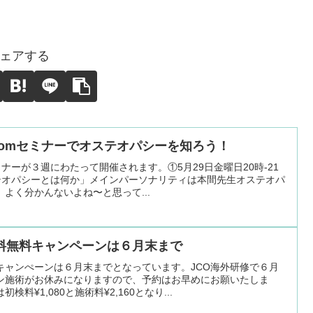
ェアする
oomセミナーでオステオパシーを知ろう！
ミナーが３週にわたって開催されます。①5月29日金曜日20時-21
ステオパシーとは何か」メインパーソナリティは本間先生オステオパ
よく分かんないよね〜と思って...
料無料キャンペーンは６月末まで
キャンぺーンは６月末までとなっています。JCO海外研修で６月
ン施術がお休みになりますので、予約はお早めにお願いたしま
料¥1,080と施術料¥2,160となり...